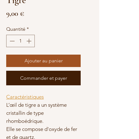
Tigre
Prix
9,00 €
Quantité
*
Ajouter au panier
Commander et payer
Caractéristiques
L’œil de tigre a un système
cristallin de type
r
homboédrique.
Elle se compose d'oxyde de fer
et de quartz.