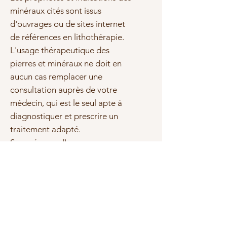
minéraux cités sont issus
d'ouvrages ou de sites internet
de références en lithothérapie.
L'usage thérapeutique des
pierres et minéraux ne doit en
aucun cas remplacer une
consultation auprès de votre
médecin, qui est le seul apte à
diagnostiquer et prescrire un
traitement adapté.
Sous réserve d'erreurs ou
d'omissions, les marques et les
textes cités sont la propriété de
leurs propriétaires respectifs.
Photo(s) non contractuelle(s)