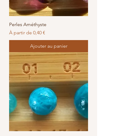
Perles Améthyste
Prix promotionnel
À partir de
0,40 €
Ajouter au panier