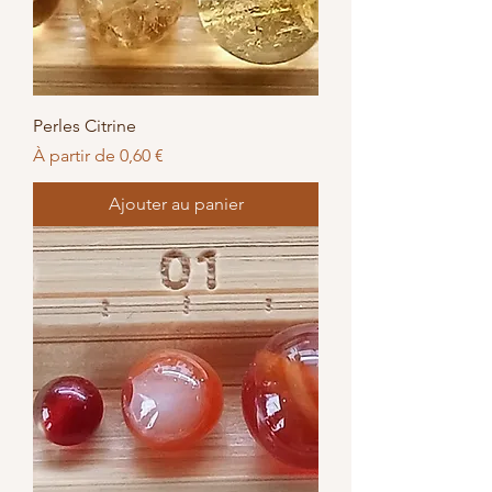
Perles Citrine
Prix promotionnel
À partir de
0,60 €
Ajouter au panier