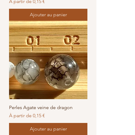
Prix promotionnel
À partir de
0,15 €
Ajouter au panier
Perles Agate veine de dragon
Prix promotionnel
À partir de
0,15 €
Ajouter au panier