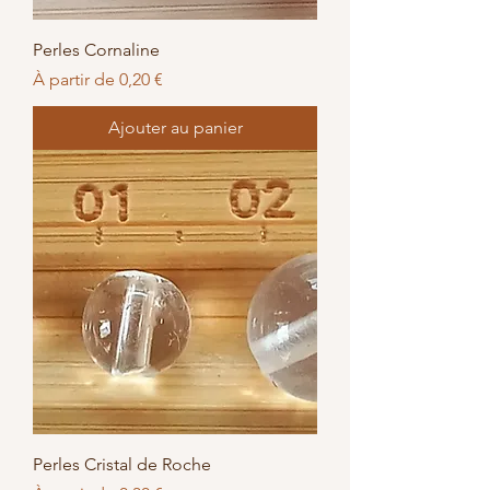
Perles Cornaline
Prix promotionnel
À partir de
0,20 €
Ajouter au panier
Perles Cristal de Roche