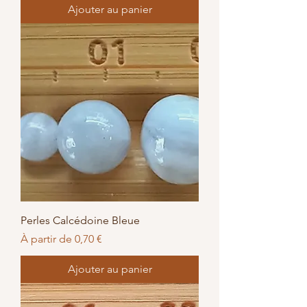
Ajouter au panier
Perles Calcédoine Bleue
Prix promotionnel
À partir de
0,70 €
Ajouter au panier