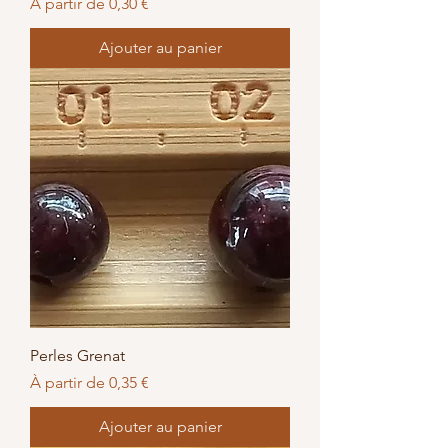
Prix promotionnel
À partir de
0,30 €
Ajouter au panier
Perles Grenat
Prix promotionnel
À partir de
0,35 €
Ajouter au panier