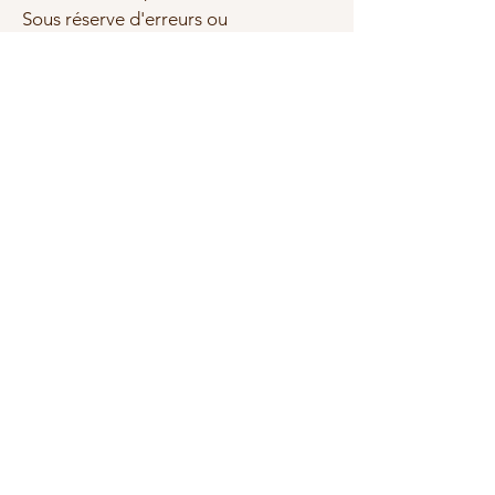
Sous réserve d'erreurs ou
d'omissions, les marques et les
textes cités sont la propriété de
leurs propriétaires respectifs.
Photo(s) non contractuelle(s)
Articles similaires