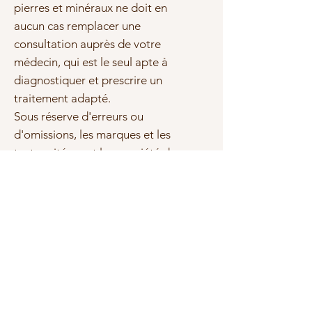
pierres et minéraux ne doit en
aucun cas remplacer une
consultation auprès de votre
médecin, qui est le seul apte à
diagnostiquer et prescrire un
traitement adapté.
Sous réserve d'erreurs ou
d'omissions, les marques et les
textes cités sont la propriété de
leurs propriétaires respectifs.
Photo(s) non contractuelle(s)
Tailles et qualité
Les bracelets sont crées par nos
soins, les tailles sont calculées en