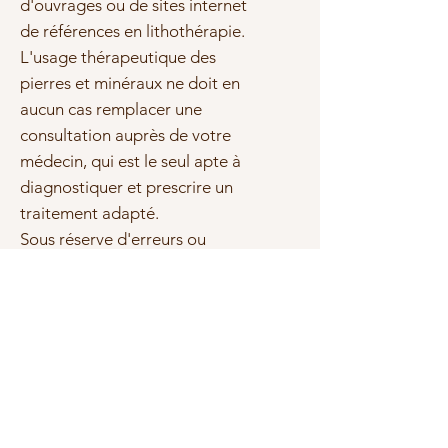
d'ouvrages ou de sites internet
de références en lithothérapie.
L'usage thérapeutique des
pierres et minéraux ne doit en
aucun cas remplacer une
consultation auprès de votre
médecin, qui est le seul apte à
diagnostiquer et prescrire un
traitement adapté.
Sous réserve d'erreurs ou
d'omissions, les marques et les
textes cités sont la propriété de
leurs propriétaires respectifs.
Photo(s) non contractuelle(s)
Tailles et qualité