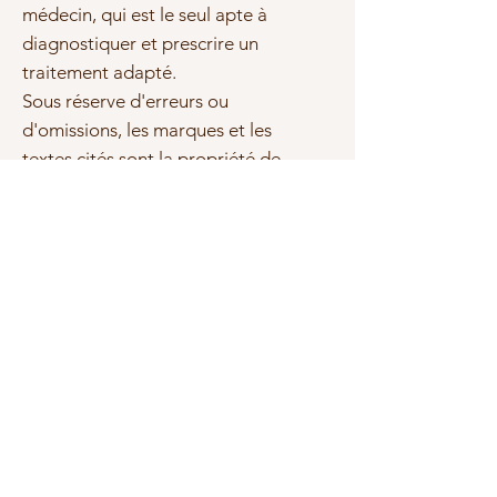
médecin, qui est le seul apte à
diagnostiquer et prescrire un
traitement adapté.
Sous réserve d'erreurs ou
d'omissions, les marques et les
textes cités sont la propriété de
leurs propriétaires respectifs.
Photo(s) non contractuelle(s)
Montages
Toutes les boucles d'oreilles sont
fabriqués par nos soins. Nous les
proposons avec 3 types de
montages différents:
Acier Inxydable
Articles similaires
Argent 925