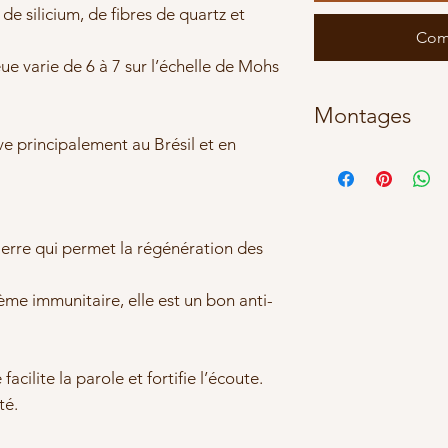
e silicium, de fibres de quartz et
Com
ue varie de 6 à 7 sur l’échelle de Mohs
Montages
ve principalement au Brésil et en
Toutes les boucles 
nos soins. Nous le
montages différent
Acier Inxydable
ierre qui permet la régénération des
Argent 925
Gold filled 14 c
tème immunitaire, elle est un bon anti-
Qu'est-ce que le go
Le gold filled est 
appliquer une couc
facilite la parole et fortifie l’écoute.
métal (souvent du l
té.
correspond à 1/20 
Dû à la présence de