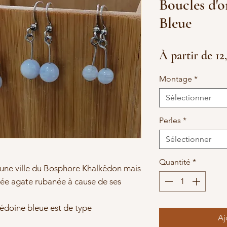
Boucles d'o
Bleue
À partir de
12
Montage
*
Sélectionner
Perles
*
Sélectionner
Quantité
*
'une ville du Bosphore Khalkêdon mais
e agate rubanée à cause de ses
lcédoine bleue est de type
Aj