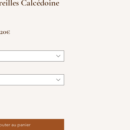
reilles Calcédoine
Prix
,20€
promotionnel
outer au panier