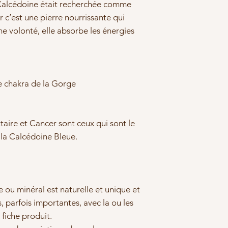
e Calcédoine était recherchée comme
filled 14 k - 585 m
c’est une pierre nourrissante qui
L'épaisseur d'or é
nne volonté, elle absorbe les énergies
le Plaqué Or, vous 
sans risquer d'abim
Le Gold filled ne c
allergène en bijout
le chakra de la Gorge
hypoallergénique p
taire et Cancer sont ceux qui sont le
e la Calcédoine Bleue.
 ou minéral est naturelle et unique et
, parfois importantes, avec la ou les
 fiche produit.