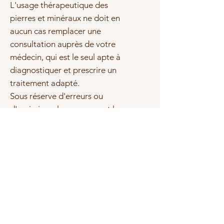
L'usage thérapeutique des
pierres et minéraux ne doit en
aucun cas remplacer une
consultation auprès de votre
médecin, qui est le seul apte à
diagnostiquer et prescrire un
traitement adapté.
Sous réserve d'erreurs ou
d'omissions, les marques et les
textes cités sont la propriété de
leurs propriétaires respectifs.
Photo(s) non contractuelle(s)
Tailles et qualité
Les bracelets sont crées par nos
soins, les tailles sont calculées en