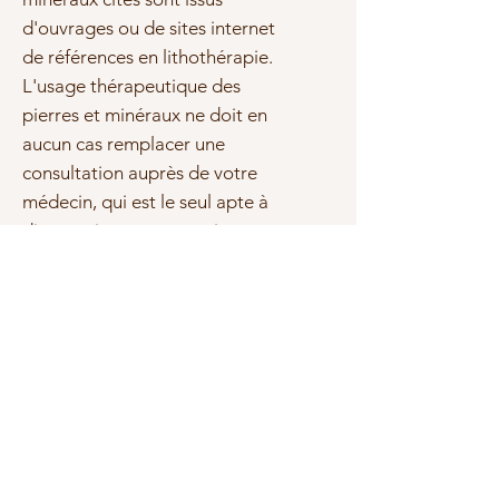
d'ouvrages ou de sites internet
de références en lithothérapie.
L'usage thérapeutique des
pierres et minéraux ne doit en
aucun cas remplacer une
consultation auprès de votre
médecin, qui est le seul apte à
diagnostiquer et prescrire un
traitement adapté.
Sous réserve d'erreurs ou
d'omissions, les marques et les
textes cités sont la propriété de
leurs propriétaires respectifs.
Photo(s) non contractuelle(s)