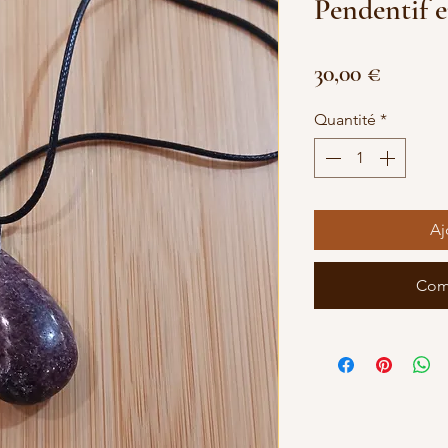
Pendentif e
Prix
30,00 €
Quantité
*
Aj
Com