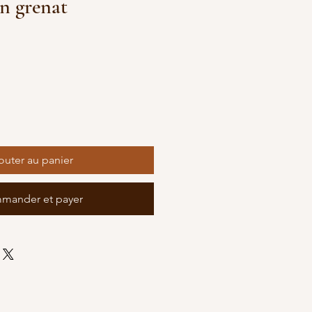
n grenat
outer au panier
mander et payer