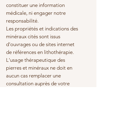
constituer une information
médicale, ni engager notre
responsabilité.
Les propriétés et indications des
minéraux cités sont issus
d'ouvrages ou de sites internet
de références en lithothérapie.
L'usage thérapeutique des
pierres et minéraux ne doit en
aucun cas remplacer une
consultation auprès de votre
médecin, qui est le seul apte à
diagnostiquer et prescrire un
traitement adapté.
Sous réserve d'erreurs ou
d'omissions, les marques et les
textes cités sont la propriété de