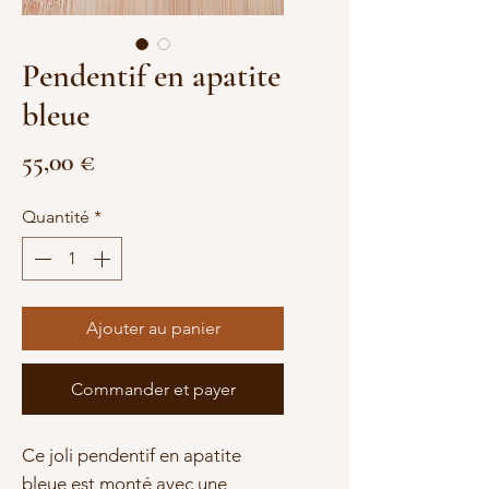
Pendentif en apatite
bleue
Prix
55,00 €
Quantité
*
Ajouter au panier
Commander et payer
Ce joli pendentif en apatite
bleue est monté avec une