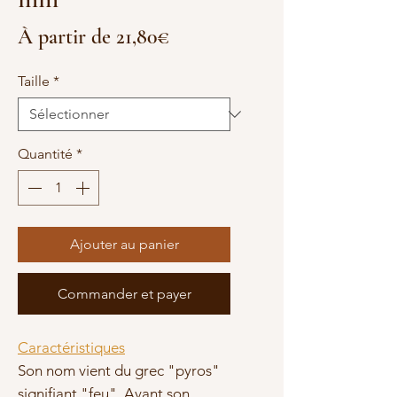
Prix
À partir de
21,80€
promotionnel
Taille
*
Quantité
*
Ajouter au panier
Commander et payer
Caractéristiques
Son nom vient du grec "pyros"
signifiant "feu". Avant son