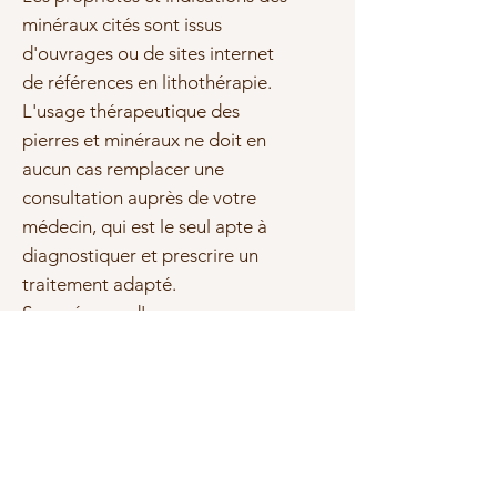
minéraux cités sont issus
d'ouvrages ou de sites internet
de références en lithothérapie.
L'usage thérapeutique des
pierres et minéraux ne doit en
aucun cas remplacer une
consultation auprès de votre
médecin, qui est le seul apte à
diagnostiquer et prescrire un
traitement adapté.
Sous réserve d'erreurs ou
d'omissions, les marques et les
textes cités sont la propriété de
leurs propriétaires respectifs.
Photo(s) non contractuelle(s)