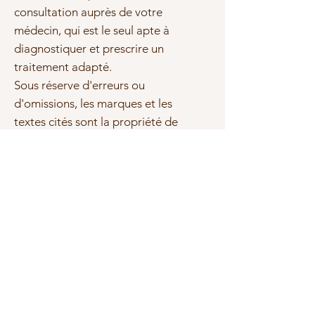
consultation auprès de votre
médecin, qui est le seul apte à
diagnostiquer et prescrire un
traitement adapté.
Sous réserve d'erreurs ou
d'omissions, les marques et les
textes cités sont la propriété de
leurs propriétaires respectifs.
Photo(s) non contractuelle(s)
Tailles et qualité
Les bracelets sont crées par nos
soins, les tailles sont calculées en
fonction du nombre de perles.
Perles de qualité "A" minimum,