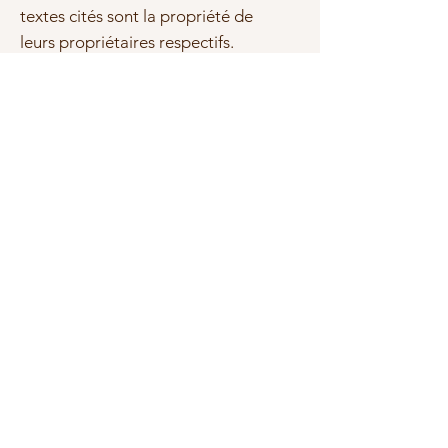
textes cités sont la propriété de
leurs propriétaires respectifs.
Photo(s) non contractuelle(s)
Tailles et qualité
Les bracelets sont crées par nos
soins, les tailles sont calculées en
fonction du nombre de perles.
Perles de qualité "A" minimum,
bracelet sur montage élastique.
Articles similaires
Pour les bracelets en 6 mm, vous
trouverez 4 tailles différentes. Les
dimensions données sont les
dimensions intérieures du
bracelet (la plus proche de la
taille du poignet):
24 perles (=13 cm environ)