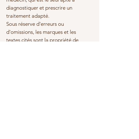
diagnostiquer et prescrire un
traitement adapté.
Sous réserve d'erreurs ou
d'omissions, les marques et les
textes cités sont la propriété de
leurs propriétaires respectifs.
Photo(s) non contractuelle(s)
Montages
Toutes les boucles d'oreilles sont
fabriqués par nos soins. Nous les
proposons avec 3 types de
montages différents:
Acier Inxydable
Articles similaires
Argent 925
Gold filled 14 carats